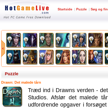
Startside
|
Puzzle
|
Søg og fin
Puzzle
Drawn: Det malede tårn
Træd ind i Drawns verden - det
Studios. Afslør det malede t
udfordrende opgaver i forsøget 