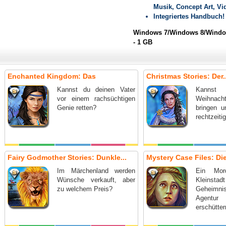
Musik, Concept Art, V
Integriertes Handbuch!
Windows 7/Windows 8/Window
- 1 GB
Enchanted Kingdom: Das
Christmas Stories: Der..
Geheimnis...
Kannst du deinen Vater
Kanns
vor einem rachsüchtigen
Weihnach
Genie retten?
bringen u
rechtzeiti
Fairy Godmother Stories: Dunkle...
Mystery Case Files: Die
Im Märchenland werden
Ein Mord
Wünsche verkauft, aber
Kleinst
zu welchem Preis?
Geheim
Agentur
erschütter