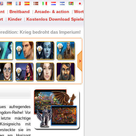
nnt
|
Breitband
|
Arcade- & action
|
Wort
rt
|
Kinder
|
Kostenlos Download Spiele
redition
: Krieg bedroht das Imperium!
ues aufregendes
ngdom-Reihe! Vor
letzte mächtige
önigreichs mit
ersteckte sie im
eg am Horizont