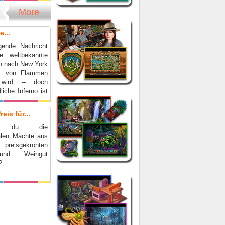
More
e...
gende Nachricht
ne weltbekannte
in nach New York
as von Flammen
 wird -- doch
liche Inferno ist
fang!
eis für...
t du die
alen Mächte aus
reisgekrönten
und Weingut
?