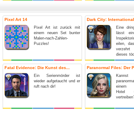
Pixel Art 14
Dark City: International
Pixel Art ist zurück mit
Eine drin
einem neuen Set bunter
lässt ei
Malen-nach-Zahlen-
Inspektor
Puzzles!
eilen, d
verzehrt
dieses töd
nur der An
Fatal Evidence: Die Kunst des...
Paranormal Files: Der Pr
Ein Serienmörder ist
Kanns
wieder aufgetaucht und er
paranorm
ruft nach dir!
einem p
Hotel 
vertreiben