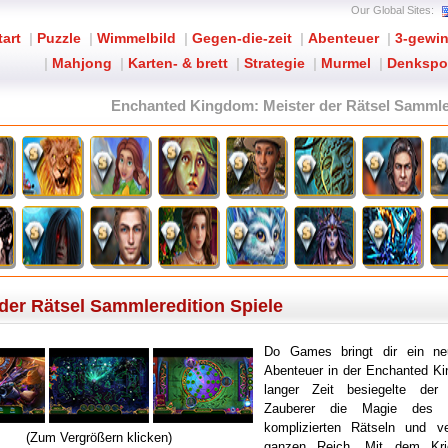
Our Global Sites:
tart
|
Puzzle
|
Wimmelbild
|
Gegen-die-zeit
|
Abenteuer
|
3-gewi
|
Mahjong
|
Karten- & brett
|
Strategie
|
Murmel
|
Denkspo
Enchanted Kingdom: Meister der Rätsel Sammle
er Rätsel Sammleredition Spiele
Do Games bringt dir ein ne
Abenteuer in der Enchanted Ki
langer Zeit besiegelte der 
Zauberer die Magie des K
komplizierten Rätseln und v
(Zum Vergrößern klicken)
ganzen Reich. Mit dem Kri