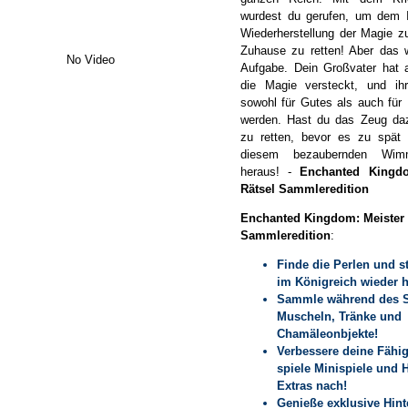
wurdest du gerufen, um dem I
Wiederherstellung der Magie z
Zuhause zu retten! Aber das w
No Video
Aufgabe. Dein Großvater hat
die Magie versteckt, und ih
sowohl für Gutes als auch für
werden. Hast du das Zeug da
zu retten, bevor es zu spät 
diesem bezaubernden Wimme
heraus! -
Enchanted Kingdo
Rätsel Sammleredition
Enchanted Kingdom: Meister 
Sammleredition
:
Finde die Perlen und st
im Königreich wieder h
Sammle während des Sp
Muscheln, Tränke und
Chamäleonbjekte!
Verbessere deine Fähi
spiele Minispiele und 
Extras nach!
Genieße exklusive Hint