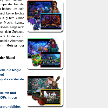
mperator bei der
u helfen, um dein
ird keine leichte
 aus gutem Grund
re Macht konnte
 Böses eingesetzt
zu, dein Zuhause
ist? Finde es in
lbild-Abenteuer
m: Meister der
der Rätsel
elle die Magie
er!
iels versteckte
gkeiten und
HOPs in den
ergrundbilder,