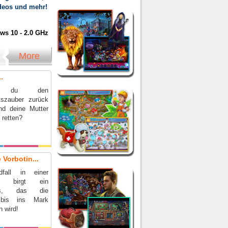
ideos und mehr!
s 10 - 2.0 GHz
More
.
t du den
tszauber zurück
nd deine Mutter
g retten?
 Vorbotin...
fall in einer
adt birgt ein
nis, das die
 bis ins Mark
n wird!