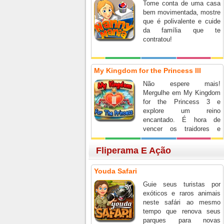
Tome conta de uma casa
bem movimentada, mostre
que é polivalente e cuide
da família que te
contratou!
My Kingdom for the Princess III
Não espere mais!
Mergulhe em My Kingdom
for the Princess 3 e
explore um reino
encantado. É hora de
vencer os traidores e
reconstruir o reino!
Fliperama E Ação
Youda Safari
Guie seus turistas por
exóticos e raros animais
neste safári ao mesmo
tempo que renova seus
parques para novas