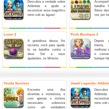
Descubra a verdade sobre
Acompanh
Atlântida e ajude a
batalha 
reconstruir esse magnífico
Reino de
reino sob as águas!
vez por to
Luxor 2
Posh Boutique 2
A grandiosa deusa Íris
Depois 
recrutou você para ajudá-
loteria,
la na batalha contra o
melhorar 
deus Set e seus
e conve
ajudantes, os Minions.
butique fa
Youda Survivor
Jewel Legends: Atlânt
Encontre uma ilha
Descubra 
divertida e misteriosa, e
Atlânti
com apenas o mínimo
reconstrui
necessário sobreviva
reino sob 
como um verdadeiro