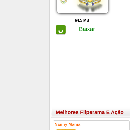
64.5 MB
Baixar
Melhores Fliperama E Ação
Nanny Mania