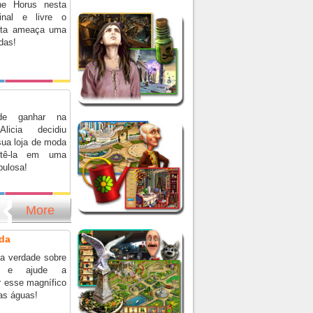
e Horus nesta
final e livre o
sta ameaça uma
das!
de ganhar na
 Alicia decidiu
sua loja de moda
rtê-la em uma
bulosa!
More
ida
a verdade sobre
da e ajude a
r esse magnífico
as águas!