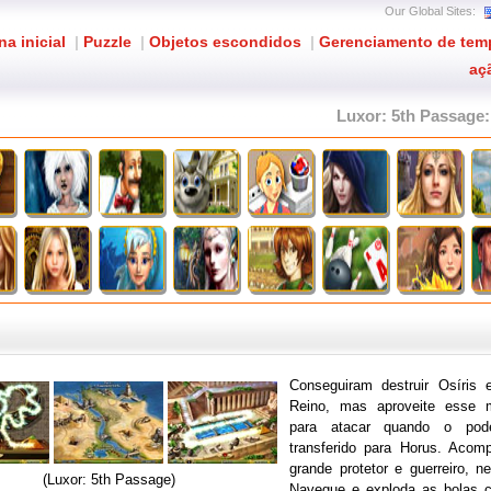
Our Global Sites:
na inicial
|
Puzzle
|
Objetos escondidos
|
Gerenciamento de tem
aç
Luxor: 5th Passage
Conseguiram destruir Osíris
Reino, mas aproveite esse m
para atacar quando o po
transferido para Horus. Aco
grande protetor e guerreiro, ne
(Luxor: 5th Passage)
Navegue e exploda as bolas co