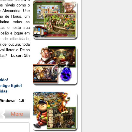
os níveis como o
 Alexandria. Use
ho de Horus, um
limina todas as
stas e teste sua
losão e jogue em
 de dificuldade,
 de loucura, toda
vai livrar o Reino
das? -
Luxor: 5th
tido!
ntigo Egito!
idas!
indows - 1.6
More