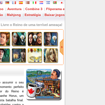
po
|
Aventura
|
Combine 3
|
Fliperama e
ão
|
Mahjong
|
Estratégia
|
Baixar jogos
: Livre o Reino de uma terrível ameaça!
 e assumir o seu
omento perfeito
der do Reino é
mpanhe Horus, um
sta batalha final.
loridas contra a