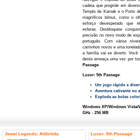
cadeia que progride em divers
Templo de Karnak e o Porto de
magníficos bônus, como o ol
esforço desesperado que e
esferas. Desbloqueie conqui
precisão no novo modo de exp
português. Com vários níveis
caminhos novos e uma tonelada
a família vai se divertir. Você 
desta ameaça uma vez por to
Passage
Luxor: 5th Passage
:
Um jogo rápido e diver
Aventura cativante no a
Exploda as bolas color
Windows XP/Windows Vista/W
GHz - 256 MB
Jewel Legends: Atlântida
Luxor: 5th Passage