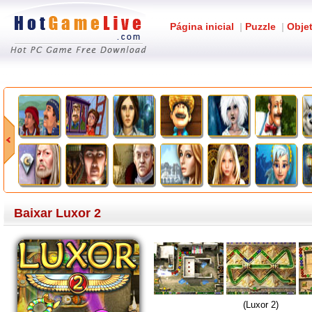
Página inicial
|
Puzzle
|
Obje
Baixar Luxor 2
(Luxor 2)