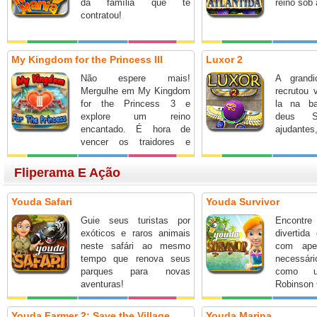
da família que te
reino sob
contratou!
My Kingdom for the Princess III
Luxor 2
Não espere mais!
A grandi
Mergulhe em My Kingdom
recrutou 
for the Princess 3 e
la na ba
explore um reino
deus 
encantado. É hora de
ajudantes
vencer os traidores e
reconstruir o reino!
Fliperama E Ação
Youda Safari
Youda Survivor
Guie seus turistas por
Encont
exóticos e raros animais
divertida
neste safári ao mesmo
com ape
tempo que renova seus
necessá
parques para novas
como u
aventuras!
Robinson 
Youda Farmer 2: Save the Village
Youda Marina