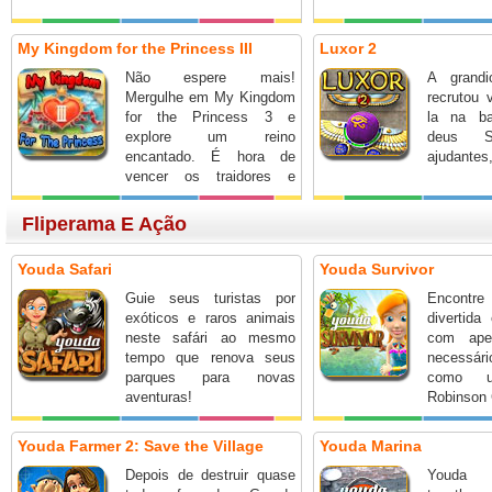
My Kingdom for the Princess III
Luxor 2
Não espere mais!
A grandi
Mergulhe em My Kingdom
recrutou 
for the Princess 3 e
la na ba
explore um reino
deus 
encantado. É hora de
ajudantes
vencer os traidores e
reconstruir o reino!
Fliperama E Ação
Youda Safari
Youda Survivor
Guie seus turistas por
Encont
exóticos e raros animais
divertida
neste safári ao mesmo
com ape
tempo que renova seus
necessá
parques para novas
como u
aventuras!
Robinson 
Youda Farmer 2: Save the Village
Youda Marina
Depois de destruir quase
Youda M