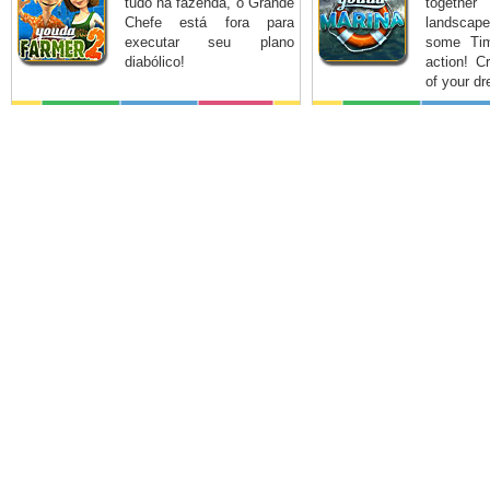
tudo na fazenda, o Grande
together
Chefe está fora para
landsca
executar seu plano
some Ti
diabólico!
action! C
of your d