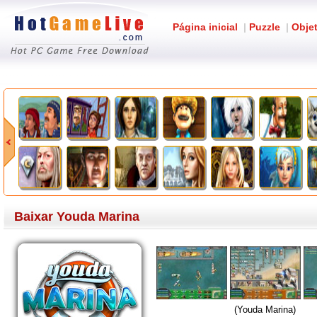
Página inicial
|
Puzzle
|
Obje
Baixar Youda Marina
(Youda Marina)