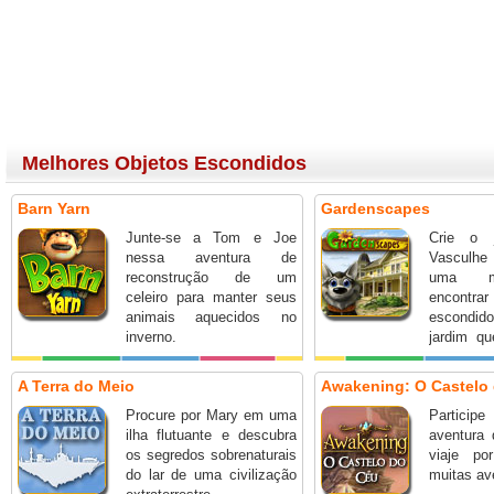
Melhores Objetos Escondidos
Barn Yarn
Gardenscapes
Junte-se a Tom e Joe
Crie o j
nessa aventura de
Vasculhe
reconstrução de um
uma m
celeiro para manter seus
encont
animais aquecidos no
escondido
inverno.
jardim qu
glorioso!
A Terra do Meio
Awakening: O Castelo
Procure por Mary em uma
Partici
ilha flutuante e descubra
aventura
os segredos sobrenaturais
viaje p
do lar de uma civilização
muitas av