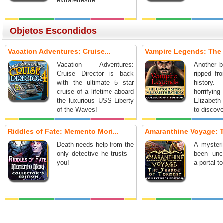
extraterrestre.
Objetos Escondidos
Vacation Adventures: Cruise...
Vampire Legends: The 
Vacation Adventures:
Another b
Cruise Director is back
ripped fr
with the ultimate 5 star
history.
cruise of a lifetime aboard
horrify
the luxurious USS Liberty
Elizabeth
of the Waves!
to discove
Riddles of Fate: Memento Mori...
Amaranthine Voyage: T
Death needs help from the
A mysteri
only detective he trusts –
been unc
you!
a portal t