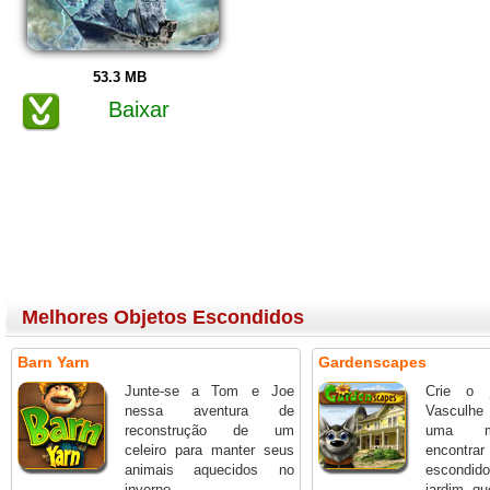
53.3 MB
Baixar
Melhores Objetos Escondidos
Barn Yarn
Gardenscapes
Junte-se a Tom e Joe
Crie o j
nessa aventura de
Vasculhe
reconstrução de um
uma m
celeiro para manter seus
encont
animais aquecidos no
escondido
inverno.
jardim qu