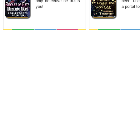
only detective he trusts –
been unc
you!
a portal t