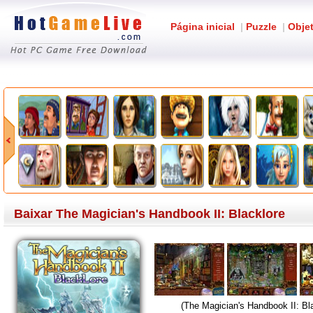
Página inicial
|
Puzzle
|
Obje
Baixar The Magician's Handbook II: Blacklore
(The Magician's Handbook II: Bl