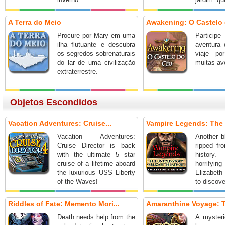
glorioso!
A Terra do Meio
Awakening: O Castelo
Procure por Mary em uma
Partici
ilha flutuante e descubra
aventura
os segredos sobrenaturais
viaje p
do lar de uma civilização
muitas av
extraterrestre.
Objetos Escondidos
Vacation Adventures: Cruise...
Vampire Legends: The 
Vacation Adventures:
Another b
Cruise Director is back
ripped fr
with the ultimate 5 star
history.
cruise of a lifetime aboard
horrify
the luxurious USS Liberty
Elizabeth
of the Waves!
to discove
Riddles of Fate: Memento Mori...
Amaranthine Voyage: T
Death needs help from the
A mysteri