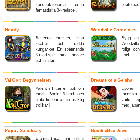
konstruktionerna i detta
piraternas
fantastiska 3-i-radspel.
Herofy
Woodville Chronicles
Besegra monster, hitta
Bygg en
skatter och rädda
Woodville
kungariket! Ett spännande
roligt oc
3-i-rad-spel med riddare
spel.
och hjältar!
Val'Gor: Begynnelsen
Dreams of a Geisha
Valentin hittar en bok om
Upplev
magi! Spela 3-i-rad och
magiska
hjälp honom bli en mäktig
värld! Sp
trollkarl!
med japan
Puppy Sanctuary
BumbleBee Jewel
Utomjordingar har gillrat
Hjälp hu