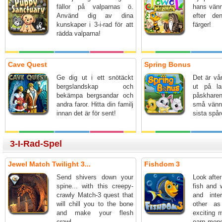
fällor på valparnas ö.
hans vänn
Använd dig av dina
efter d
kunskaper i 3-i-rad för att
färger!
rädda valparna!
Cave Quest
Spring Bonus
Ge dig ut i ett snötäckt
Det är vår
bergslandskap och
ut på la
bekämpa bergsandar och
påskhare
andra faror. Hitta din familj
små vänne
innan det är för sent!
sista spår
3-I-Rad-Spel
Jewel Match Twilight 3...
Fishdom 3
Send shivers down your
Look afte
spine... with this creepy-
fish and 
crawly Match-3 quest that
and inte
will chill you to the bone
other a
and make your flesh
exciting 
crawl.
earn mone