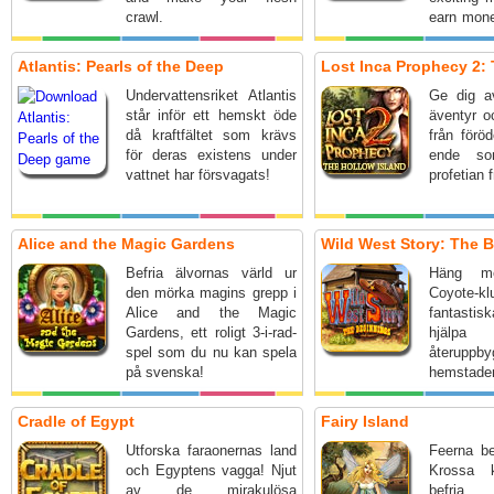
crawl.
earn mone
your aqua
Atlantis: Pearls of the Deep
Lost Inca Prophecy 2: 
Undervattensriket Atlantis
Ge dig av
står inför ett hemskt öde
äventyr o
då kraftfältet som krävs
från förö
för deras existens under
ende so
vattnet har försvagats!
profetian f
Alice and the Magic Gardens
Wild West Story: The 
Befria älvornas värld ur
Häng m
den mörka magins grepp i
Coyote-k
Alice and the Magic
fantastis
Gardens, ett roligt 3-i-rad-
hjälp
spel som du nu kan spela
återupp
på svenska!
hemsta
spännande
spel.
Cradle of Egypt
Fairy Island
Utforska faraonernas land
Feerna be
och Egyptens vagga! Njut
Krossa k
av de mirakulösa
befria