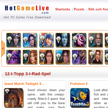
Startsida
|
Puzzle
|
Sök och fin
12-I-Topp 3-I-Rad-Spel
Jewel Match Twilight 3...
Fishdom 3
Send shivers down your
Look afte
spine... with this creepy-
fish and 
crawly Match-3 quest that
and inte
will chill you to the bone
other a
and make your flesh
exciting 