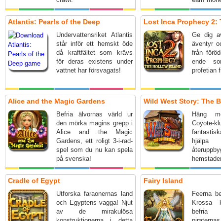
your aqua
Atlantis: Pearls of the Deep
Lost Inca Prophecy 2: 
Undervattensriket Atlantis
Ge dig av
står inför ett hemskt öde
äventyr o
då kraftfältet som krävs
från förö
för deras existens under
ende so
vattnet har försvagats!
profetian f
Alice and the Magic Gardens
Wild West Story: The 
Befria älvornas värld ur
Häng m
den mörka magins grepp i
Coyote-k
Alice and the Magic
fantastis
Gardens, ett roligt 3-i-rad-
hjälp
spel som du nu kan spela
återupp
på svenska!
hemsta
spännande
spel.
Cradle of Egypt
Fairy Island
Utforska faraonernas land
Feerna be
och Egyptens vagga! Njut
Krossa k
av de mirakulösa
befria
konstruktionerna i detta
piraternas