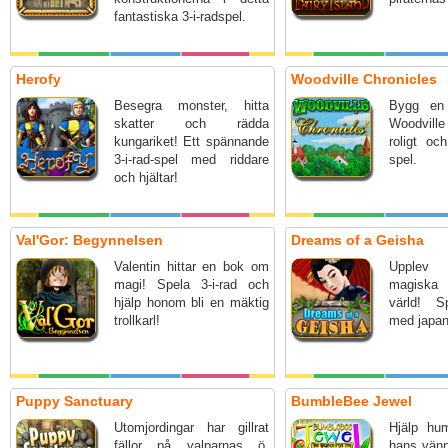
fantastiska 3-i-radspel.
Herofy
Woodville Chronicles
Besegra monster, hitta
Bygg en
skatter och rädda
Woodville
kungariket! Ett spännande
roligt oc
3-i-rad-spel med riddare
spel.
och hjältar!
Val'Gor: Begynnelsen
Dreams of a Geisha
Valentin hittar en bok om
Upplev
magi! Spela 3-i-rad och
magiska
hjälp honom bli en mäktig
värld! Sp
trollkarl!
med japan
Puppy Sanctuary
BumbleBee Jewel
Utomjordingar har gillrat
Hjälp hu
fällor på valparnas ö.
hans vänn