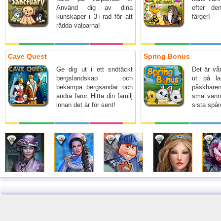
Använd dig av dina
efter d
kunskaper i 3-i-rad för att
färger!
rädda valparna!
Cave Quest
Spring Bonus
Ge dig ut i ett snötäckt
Det är vår
bergslandskap och
ut på la
bekämpa bergsandar och
påskhare
andra faror. Hitta din familj
små vänne
innan det är för sent!
sista spår