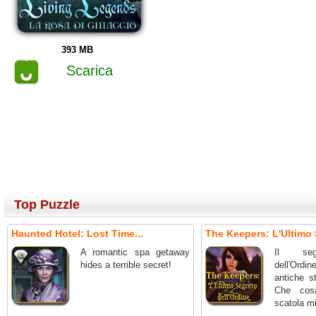
393 MB
Scarica
Top Puzzle
Haunted Hotel: Lost Time...
The Keepers: L'Ultimo 
A romantic spa getaway
Il seg
hides a terrible secret!
dell'Ordin
antiche st
Che cos
scatola m