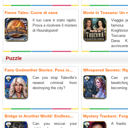
Fierce Tales: Cuore di cane
Morte in Toscana: Un r
Il tuo cane è stato rapito.
Viaggia pe
Prova a risolvere il mistero
famosa s
di Houndspoint!
Knightst
Toscana:
Dana Kn
avvincent
nascosti.
Puzzle
Fairy Godmother Stories: Puss in...
Whispered Secrets: Ripp
Can you stop Taleville’s
Can yo
newest criminal from
bewitch
destroying the city?
becoming 
Bridge to Another World: Endless...
Mystery Trackers: Forg
Can you rescue your
A frantic