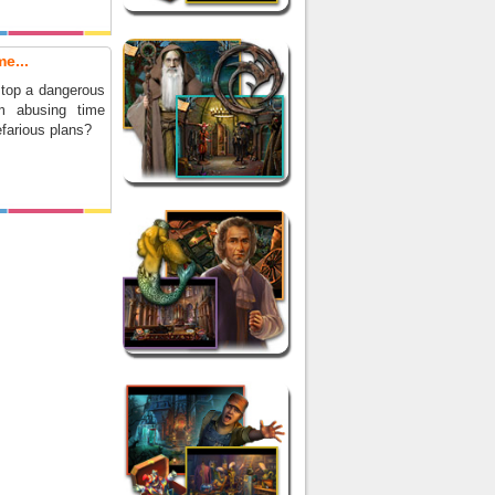
e...
top a dangerous
om abusing time
nefarious plans?