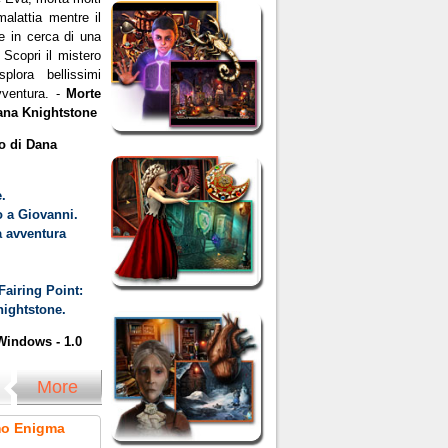
alattia mentre il
 in cerca di una
 Scopri il mistero
lora bellissimi
vventura. -
Morte
ana Knightstone
o di Dana
.
 a Giovanni.
a avventura
Fairing Point:
ightstone.
indows - 1.0
More
imo Enigma