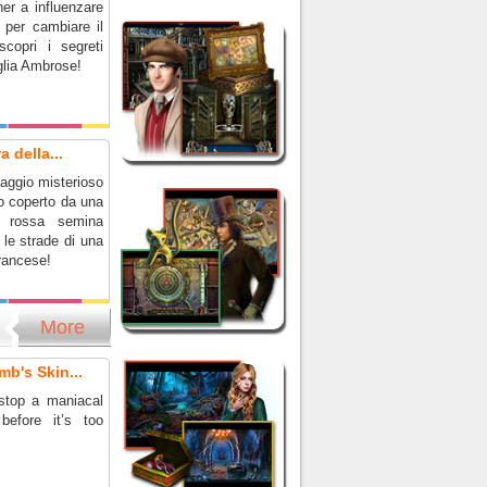
er a influenzare
 per cambiare il
scopri i segreti
glia Ambrose!
 della...
aggio misterioso
to coperto da una
 rossa semina
a le strade di una
francese!
More
mb's Skin...
stop a maniacal
before it’s too