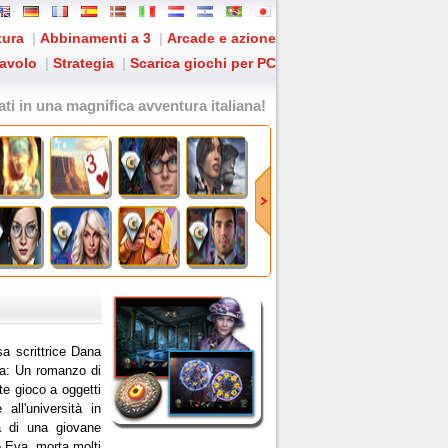
tura
|
Abbinamenti a 3
|
Arcade e azione
tavolo
|
Strategia
|
Scarica giochi per PC
fati in una magnifica avventura italiana!
sa scrittrice Dana
na: Un romanzo di
e gioco a oggetti
all'università in
 di una giovane
 Eva, morta molti