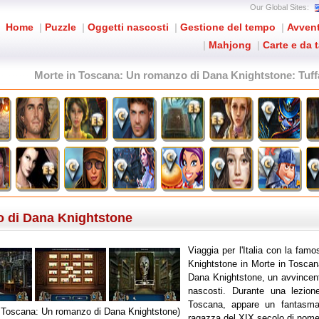
Our Global Sites:
Home
|
Puzzle
|
Oggetti nascosti
|
Gestione del tempo
|
Avven
|
Mahjong
|
Carte e da 
Morte in Toscana: Un romanzo di Dana Knightstone
: Tuf
o di Dana Knightstone
Viaggia per l'Italia con la famo
Knightstone in Morte in Tosca
Dana Knightstone, un avvincent
nascosti. Durante una lezione 
Toscana, appare un fantasma
n Toscana: Un romanzo di Dana Knightstone)
ragazza del XIX secolo di nome