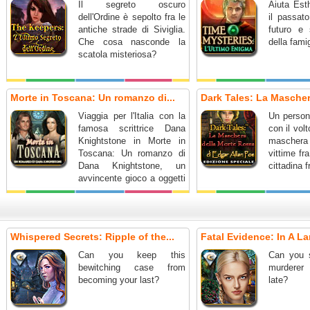
Il segreto oscuro
Aiuta Esth
dell'Ordine è sepolto fra le
il passato
antiche strade di Siviglia.
futuro e 
Che cosa nasconde la
della fami
scatola misteriosa?
Morte in Toscana: Un romanzo di...
Dark Tales: La Maschera
Viaggia per l'Italia con la
Un person
famosa scrittrice Dana
con il vol
Knightstone in Morte in
maschera
Toscana: Un romanzo di
vittime fr
Dana Knightstone, un
cittadina 
avvincente gioco a oggetti
nascosti.
Whispered Secrets: Ripple of the...
Fatal Evidence: In A La
Can you keep this
Can you 
bewitching case from
murderer 
becoming your last?
late?