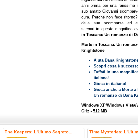
anni prima per una rarissima m
suo amato Giovanni scomparve
cura. Perché non fece ritorno?
della sua scomparsa ed esp
scenari in questa magnifica a
in Toscana: Un romanzo di D
Morte in Toscana: Un romanz
Knightstone
:
Aiuta Dana Knightstone
Scopri cosa è successo
Tuffati in una magnific
italiana!
Gioca in italiano!
Gioca anche a Morte a 
Un romanzo di Dana Kn
Windows XP/Windows Vista/W
GHz - 512 MB
The Keepers: L'Ultimo Segreto...
Time Mysteries: L'Ult