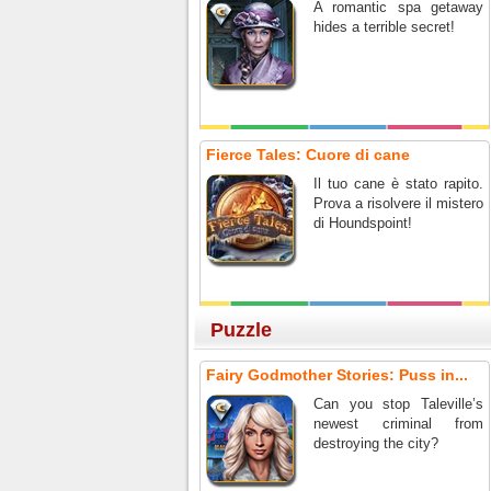
A romantic spa getaway
hides a terrible secret!
Fierce Tales: Cuore di cane
Il tuo cane è stato rapito.
Prova a risolvere il mistero
di Houndspoint!
Puzzle
Fairy Godmother Stories: Puss in...
Can you stop Taleville’s
newest criminal from
destroying the city?