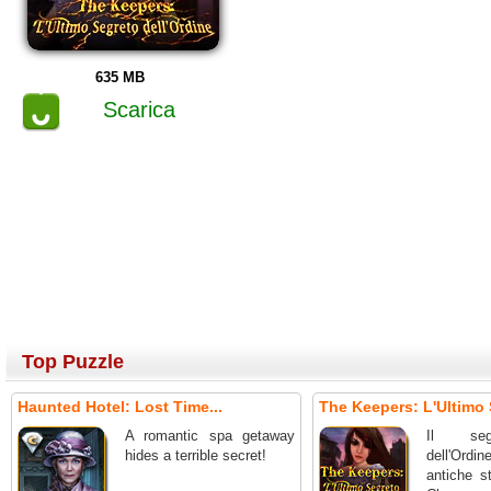
635 MB
Scarica
Top Puzzle
Haunted Hotel: Lost Time...
The Keepers: L'Ultimo 
A romantic spa getaway
Il seg
hides a terrible secret!
dell'Ordin
antiche st