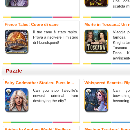
Che cos
scatola m
Fierce Tales: Cuore di cane
Morte in Toscana: Un r
Il tuo cane è stato rapito.
Viaggia pe
Prova a risolvere il mistero
famosa s
di Houndspoint!
Knightst
Toscana:
Dana Kn
avvincent
nascosti.
Puzzle
Fairy Godmother Stories: Puss in...
Whispered Secrets: Ripp
Can you stop Taleville’s
Can yo
newest criminal from
bewitch
destroying the city?
becoming 
Bridge to Another World: Endless...
Mystery Trackers: Forg