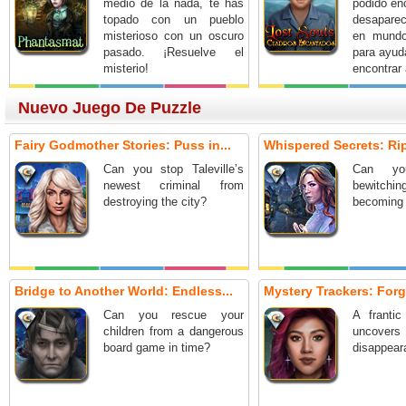
medio de la nada, te has
podido en
topado con un pueblo
desapare
misterioso con un oscuro
en mundo
pasado. ¡Resuelve el
para ayud
misterio!
encontrar
Nuevo Juego De Puzzle
Fairy Godmother Stories: Puss in...
Whispered Secrets: Ripp
Can you stop Taleville’s
Can yo
newest criminal from
bewitch
destroying the city?
becoming 
Bridge to Another World: Endless...
Mystery Trackers: Forg
Can you rescue your
A frantic
children from a dangerous
uncover
board game in time?
disappeara