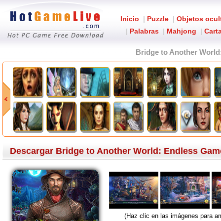
Inicio
|
Puzzle
|
Objetos ocul
|
Palabras
|
Mahjong
|
Carta
Bridge to Another World
Descargar Bridge to Another World: Endless Game
(Haz clic en las imágenes para am