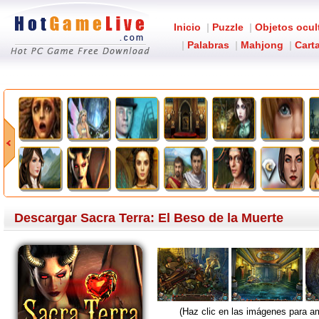
Inicio
|
Puzzle
|
Objetos ocul
|
Palabras
|
Mahjong
|
Carta
Descargar Sacra Terra: El Beso de la Muerte
(Haz clic en las imágenes para am