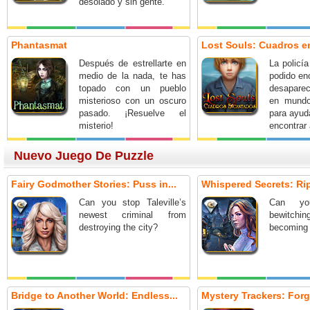
desolado y sin gente.
Phantasmat
Lost Souls: Cuadros 
Después de estrellarte en
La policí
medio de la nada, te has
podido en
topado con un pueblo
desapare
misterioso con un oscuro
en mundo
pasado. ¡Resuelve el
para ayud
misterio!
encontrar
Nuevo Juego De Puzzle
Fairy Godmother Stories: Puss in...
Whispered Secrets: Ripp
Can you stop Taleville’s
Can yo
newest criminal from
bewitch
destroying the city?
becoming 
Bridge to Another World: Endless...
Mystery Trackers: Forg