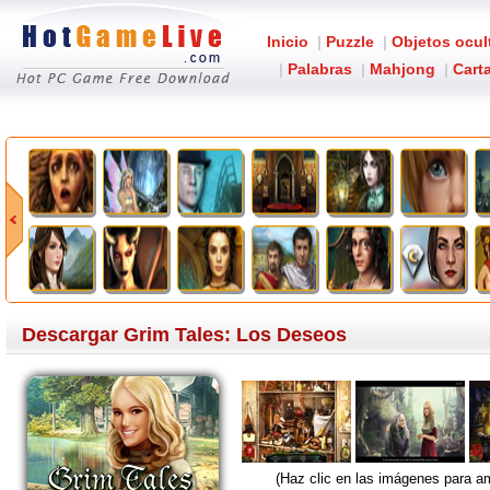
Inicio
|
Puzzle
|
Objetos ocul
|
Palabras
|
Mahjong
|
Carta
Descargar Grim Tales: Los Deseos
(Haz clic en las imágenes para am