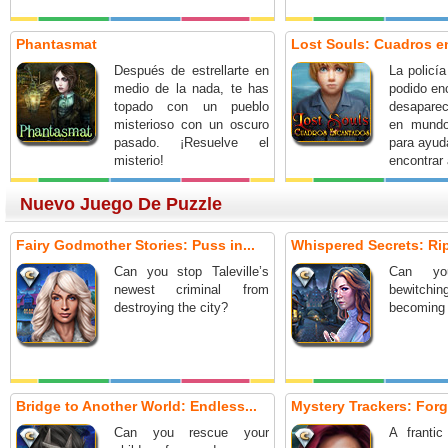
Phantasmat
Lost Souls: Cuadros 
Después de estrellarte en
La policí
medio de la nada, te has
podido en
topado con un pueblo
desapare
misterioso con un oscuro
en mundo
pasado. ¡Resuelve el
para ayud
misterio!
encontrar
Nuevo Juego De Puzzle
Fairy Godmother Stories: Puss in...
Whispered Secrets: Ripp
Can you stop Taleville’s
Can yo
newest criminal from
bewitch
destroying the city?
becoming 
Bridge to Another World: Endless...
Mystery Trackers: Forg
Can you rescue your
A frantic