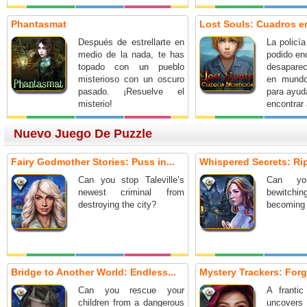
Phantasmat
Lost Souls: Cuadros 
Después de estrellarte en
La policí
medio de la nada, te has
podido en
topado con un pueblo
desapare
misterioso con un oscuro
en mundo
pasado. ¡Resuelve el
para ayud
misterio!
encontrar
Nuevo Juego De Puzzle
Fairy Godmother Stories: Puss in...
Whispered Secrets: Ripp
Can you stop Taleville’s
Can yo
newest criminal from
bewitch
destroying the city?
becoming 
Bridge to Another World: Endless...
Mystery Trackers: Forg
Can you rescue your
A frantic
children from a dangerous
uncover