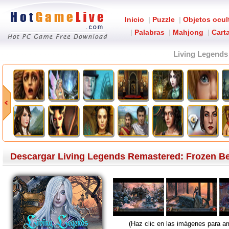
Inicio
|
Puzzle
|
Objetos ocul
|
Palabras
|
Mahjong
|
Carta
Living Legends
Descargar Living Legends Remastered: Frozen Bea
(Haz clic en las imágenes para am