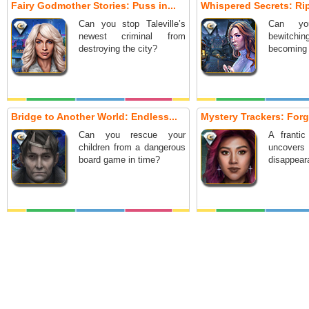
Fairy Godmother Stories: Puss in...
Whispered Secrets: Ripp
Can you stop Taleville’s
Can yo
newest criminal from
bewitch
destroying the city?
becoming 
Bridge to Another World: Endless...
Mystery Trackers: Forg
Can you rescue your
A frantic
children from a dangerous
uncover
board game in time?
disappeara