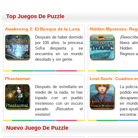
Top Juegos De Puzzle
Awakening 2: El Bosque de la Luna
Hidden Mysteries: Regr
Después de haber dormido
¡Reescrib
por 100 años, la princesa
libera a
Sofía despierta y se
Hidden
encuentra en un mundo
Regreso al
desolado y sin gente.
Phantasmat
Lost Souls: Cuadros 
Después de estrellarte en
La policí
medio de la nada, te has
podido en
topado con un pueblo
desapare
misterioso con un oscuro
en mundo
pasado. ¡Resuelve el
para ayud
misterio!
encontrar
Nuevo Juego De Puzzle