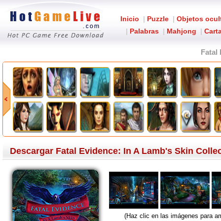
Inicio
|
Puzzle
|
Objetos ocul
|
Palabras
|
Mahjong
|
Carta
Fatal
Descargar Fatal Evidence: In A Lamb's Skin Collec
(Haz clic en las imágenes para am