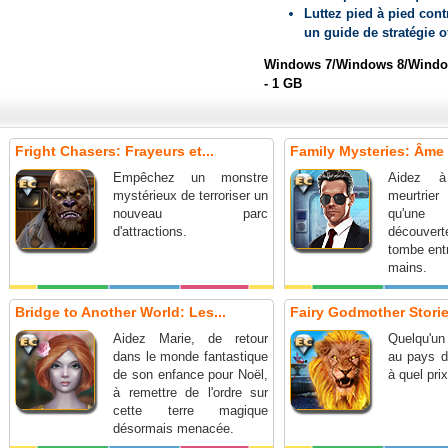
Luttez pied à pied cont
un guide de stratégie of
Windows 7/Windows 8/Window
- 1 GB
Fright Chasers: Frayeurs et...
Family Mysteries: Âme C
Empêchez un monstre
Aidez à
mystérieux de terroriser un
meurtrie
nouveau parc
qu'une
d'attractions.
découverte
tombe ent
mains.
Bridge to Another World: Les...
Fairy Godmother Stories
Aidez Marie, de retour
Quelqu'u
dans le monde fantastique
au pays d
de son enfance pour Noël,
à quel pri
à remettre de l'ordre sur
cette terre magique
désormais menacée.