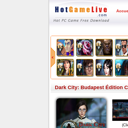
Accue
Dark City: Budapest Édition C
(Cl