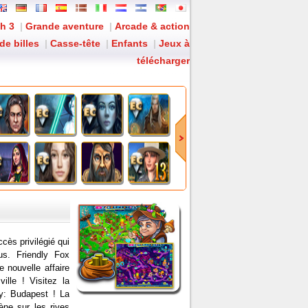
h 3
|
Grande aventure
|
Arcade & action
de billes
|
Casse-tête
|
Enfants
|
Jeux à
télécharger
: Lorsque la nuit tombe sur Budapest...
ccès privilégié qui
s. Friendly Fox
e nouvelle affaire
ville ! Visitez la
y: Budapest ! La
ne sur les rives