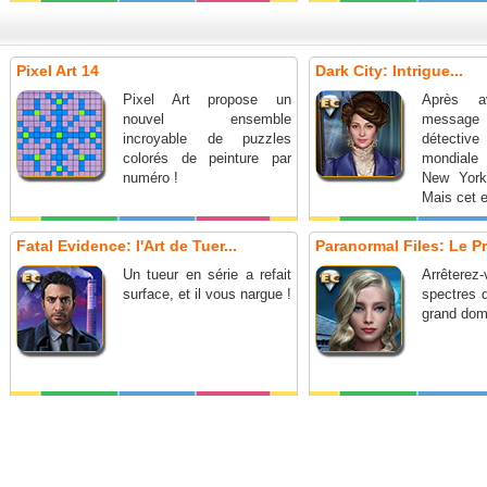
Pixel Art 14
Dark City: Intrigue...
Pixel Art propose un
Après a
nouvel ensemble
message
incroyable de puzzles
détectiv
colorés de peinture par
mondiale
numéro !
New York
Mais cet e
que le déb
Fatal Evidence: l'Art de Tuer...
Paranormal Files: Le Pri
Un tueur en série a refait
Arrête
surface, et il vous nargue !
spectres q
grand doma