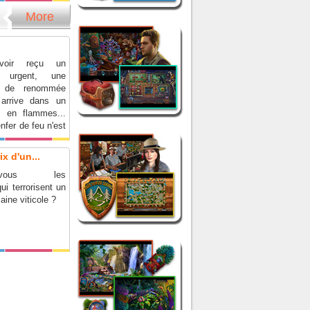
More
voir reçu un
 urgent, une
e de renommée
 arrive dans un
 en flammes...
nfer de feu n'est
ut !
x d'un...
rez-vous les
ui terrorisent un
ine viticole ?