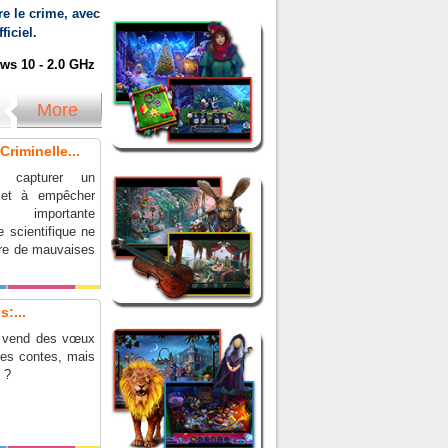
re le crime, avec
ficiel.
s 10 - 2.0 GHz
More
riminelle...
 capturer un
r et à empêcher
 importante
 scientifique ne
re de mauvaises
:...
n vend des vœux
es contes, mais
x ?