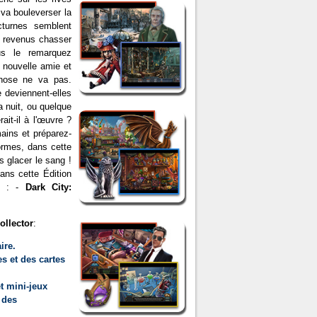
 va bouleverser la
cturnes semblent
t revenus chasser
us le remarquez
 nouvelle amie et
chose ne va pas.
 deviennent-elles
la nuit, ou quelque
ait-il à l'œuvre ?
ains et préparez-
rmes, dans cette
s glacer le sang !
ans cette Édition
as : -
Dark City:
ollector
:
ire.
s et des cartes
t mini-jeux
 des