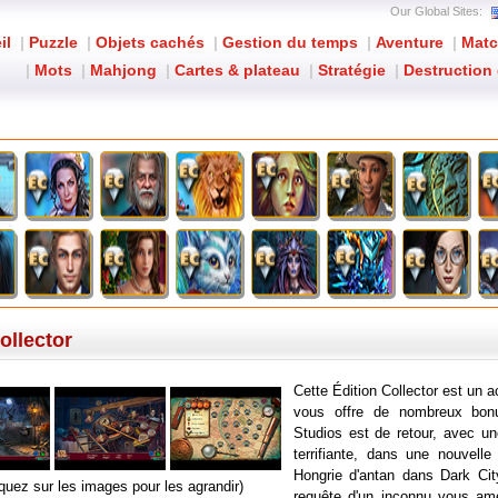
Our Global Sites:
il
|
Puzzle
|
Objets cachés
|
Gestion du temps
|
Aventure
|
Matc
|
Mots
|
Mahjong
|
Cartes & plateau
|
Stratégie
|
Destruction 
Dark City: Budapest Édition Collector
ollector
Cette Édition Collector est un a
vous offre de nombreux bonu
Studios est de retour, avec un
terrifiante, dans une nouvelle 
Hongrie d'antan dans Dark Cit
iquez sur les images pour les agrandir)
requête d'un inconnu vous amè