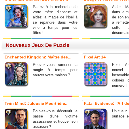
Partez à la recherche de
Aidez Ma
votre mère disparue et
dans le m
aidez la magie de Noël à
de son en
se répandre dans votre
à remettr
ville à temps pour les
cette t
fêtes !
désormai
Nouveaux Jeux De Puzzle
Enchanted Kingdom: Maître des...
Pixel Art 14
Pouvez-vous ramener la
Pixel A
magie à temps pour
nouve
sauver votre maison ?
incroya
colorés 
numéro !
Twin Mind: Jalousie Meurtrière...
Fatal Evidence: l'Art de
Pouvez-vous découvrir le
Un tueur 
passé d'une victime
surface, e
assassinée et trouver son
assassin ?