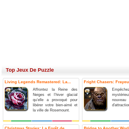
Top Jeux De Puzzle
Living Legends Remastered: La...
Fright Chasers: Frayeur
Affrontez la Reine des
Empêche
Neiges et l’hiver glacial
mystérieux
qu’elle a provoqué pour
nouv
libérer votre bien-aimé et
d'attractio
la ville de Rosemount.
Christmas Stories: La Forêt de...
Bridge to Another World