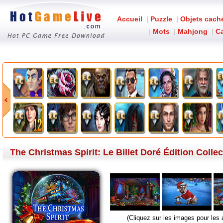
Accueil
|
Puzzle
|
Objets cach
|
Mots
|
Mahjong
|
Ca
The Christmas Spirit: Le B
The Christmas Spirit: Le Billet Doré Édition Collec
(Cliquez sur les images pour les 