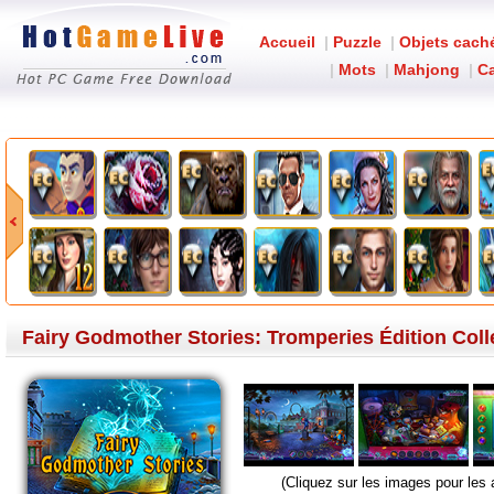
Accueil
|
Puzzle
|
Objets cach
|
Mots
|
Mahjong
|
Ca
Fairy Go
Fairy Godmother Stories: Tromperies Édition Coll
(Cliquez sur les images pour les 