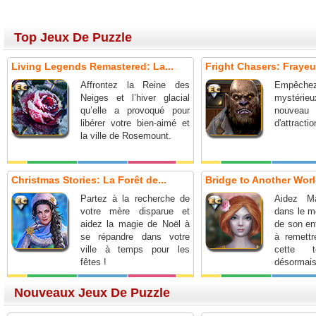
Top Jeux De Puzzle
Living Legends Remastered: La...
Fright Chasers: Frayeur
Affrontez la Reine des
Empêche
Neiges et l’hiver glacial
mystérieux
qu’elle a provoqué pour
nouv
libérer votre bien-aimé et
d'attractio
la ville de Rosemount.
Christmas Stories: La Forêt de...
Bridge to Another World
Partez à la recherche de
Aidez Ma
votre mère disparue et
dans le m
aidez la magie de Noël à
de son en
se répandre dans votre
à remettr
ville à temps pour les
cette t
fêtes !
désormai
Nouveaux Jeux De Puzzle