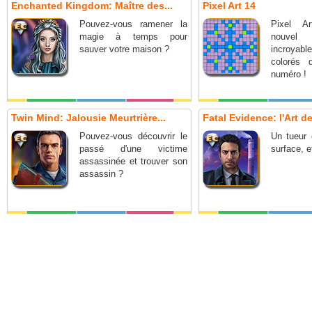
Enchanted Kingdom: Maître des...
Pixel Art 14
Pouvez-vous ramener la
Pixel A
magie à temps pour
nouve
sauver votre maison ?
incroya
colorés 
numéro !
Twin Mind: Jalousie Meurtrière...
Fatal Evidence: l'Art de
Pouvez-vous découvrir le
Un tueur 
passé d'une victime
surface, e
assassinée et trouver son
assassin ?