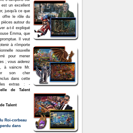
r est un excellent
er, jusqu'à ce que
i offre le rôle du
 pièces autour du
er a-t-il expliqué
épouse Emma, que
mpromptue. Il veut
btenir à n'importe
onnelle nouvelle
erré pour mener
mes ; vous aiderez
, à vaincre Mr.
ver son cher
nclus dans cette
ples extras : -
elle de Talent
de Talent
du Roi-corbeau
r perdu dans