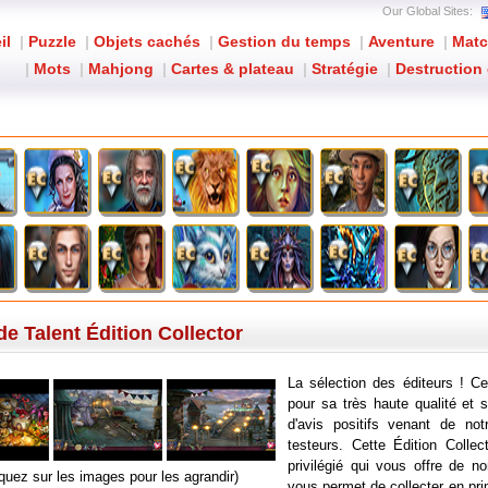
Our Global Sites:
il
|
Puzzle
|
Objets cachés
|
Gestion du temps
|
Aventure
|
Matc
|
Mots
|
Mahjong
|
Cartes & plateau
|
Stratégie
|
Destruction 
Immortal Love: Une Étincelle de Talen
de Talent Édition Collector
La sélection des éditeurs ! Ce
pour sa très haute qualité et
d'avis positifs venant de not
testeurs. Cette Édition Colle
privilégié qui vous offre de 
iquez sur les images pour les agrandir)
vous permet de collecter en pr