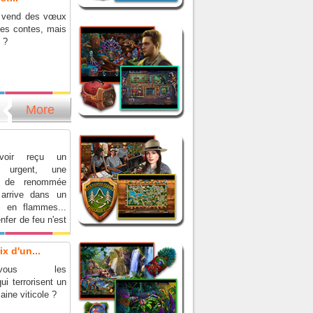
n vend des vœux
es contes, mais
x ?
More
voir reçu un
 urgent, une
e de renommée
 arrive dans un
 en flammes...
nfer de feu n'est
ut !
x d'un...
rez-vous les
ui terrorisent un
ine viticole ?