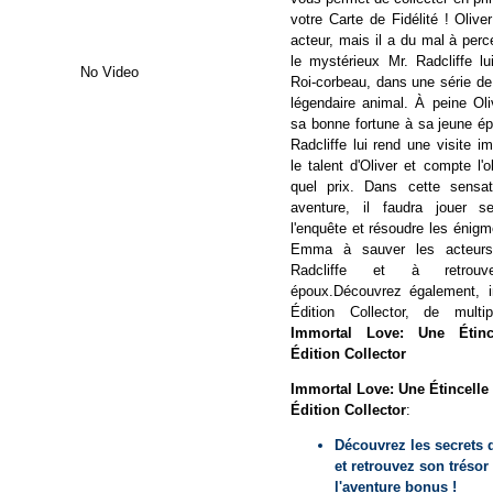
votre Carte de Fidélité ! Olive
acteur, mais il a du mal à perc
le mystérieux Mr. Radcliffe lu
No Video
Roi-corbeau, dans une série de
légendaire animal. À peine Oliv
sa bonne fortune à sa jeune 
Radcliffe lui rend une visite i
le talent d'Oliver et compte l'o
quel prix. Dans cette sensati
aventure, il faudra jouer s
l'enquête et résoudre les énig
Emma à sauver les acteurs
Radcliffe et à retrou
époux.Découvrez également, i
Édition Collector, de multi
Immortal Love: Une Étinc
Édition Collector
Immortal Love: Une Étincelle 
Édition Collector
:
Découvrez les secrets 
et retrouvez son tréso
l'aventure bonus !