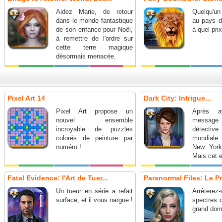
Aidez Marie, de retour
Quelqu'u
dans le monde fantastique
au pays d
de son enfance pour Noël,
à quel pri
à remettre de l'ordre sur
cette terre magique
désormais menacée.
Pixel Art 14
Dark City: Intrigue...
Pixel Art propose un
Après a
nouvel ensemble
message
incroyable de puzzles
détectiv
colorés de peinture par
mondiale
numéro !
New York
Mais cet e
que le déb
Fatal Evidence: l'Art de Tuer...
Paranormal Files: Le Pri
Un tueur en série a refait
Arrête
surface, et il vous nargue !
spectres q
grand doma