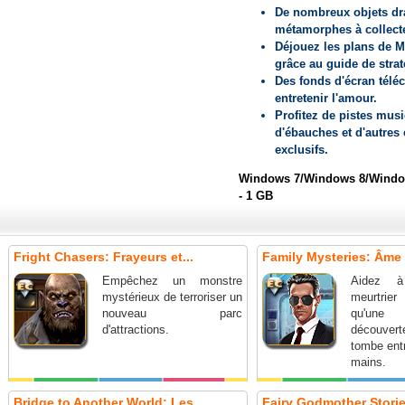
De nombreux objets dr
métamorphes à collecte
Déjouez les plans de Mr
grâce au guide de strat
Des fonds d'écran télé
entretenir l'amour.
Profitez de pistes musi
d'ébauches et d'autres
exclusifs.
Windows 7/Windows 8/Window
- 1 GB
Fright Chasers: Frayeurs et...
Family Mysteries: Âme C
Empêchez un monstre
Aidez à
mystérieux de terroriser un
meurtrie
nouveau parc
qu'une
d'attractions.
découverte
tombe ent
mains.
Bridge to Another World: Les...
Fairy Godmother Stories