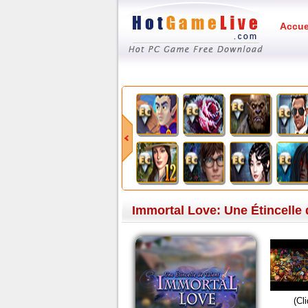
Accue
Immortal Love: Une Étincelle 
(Cl