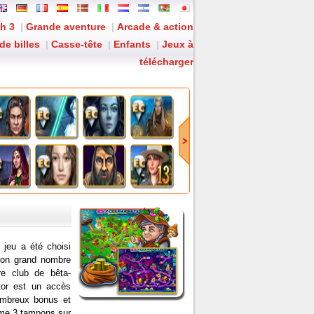
h 3
|
Grande aventure
|
Arcade & action
de billes
|
Casse-tête
|
Enfants
|
Jeux à
télécharger
t Édition Collector
: Le rôle d'une vie...
 jeu a été choisi
 son grand nombre
re club de bêta-
ctor est un accès
nombreux bonus et
ime 3 tampons sur