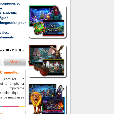
aconiques et
r.
. Radcliffe
égie !
chargeables pour
cales,
 éléments
s 10 - 2.0 GHz
More
riminelle...
 capturer un
r et à empêcher
 importante
 scientifique ne
re de mauvaises
:...