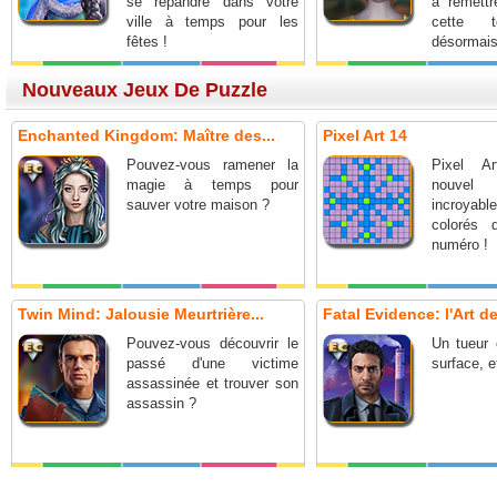
se répandre dans votre
à remettr
ville à temps pour les
cette t
fêtes !
désormai
Nouveaux Jeux De Puzzle
Enchanted Kingdom: Maître des...
Pixel Art 14
Pouvez-vous ramener la
Pixel A
magie à temps pour
nouve
sauver votre maison ?
incroya
colorés 
numéro !
Twin Mind: Jalousie Meurtrière...
Fatal Evidence: l'Art de
Pouvez-vous découvrir le
Un tueur 
passé d'une victime
surface, e
assassinée et trouver son
assassin ?