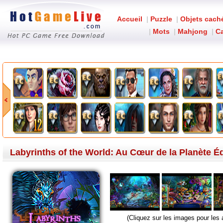
Accueil
|
Puzzle
|
Objets cach
|
Mots
|
Mahjong
|
Ca
Labyrinths of t
Labyrinths of the World: Au Cœur de la Planète Éd
(Cliquez sur les images pour les 