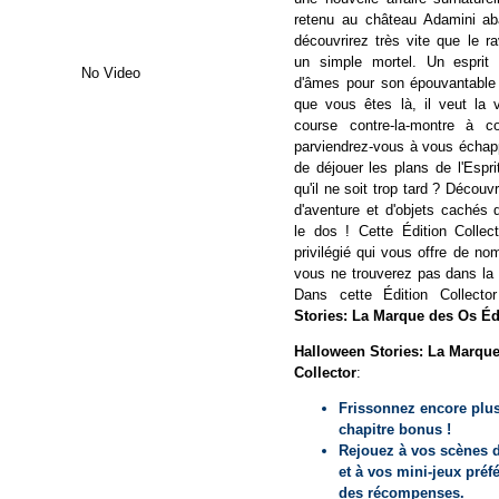
retenu au château Adamini a
découvrirez très vite que le r
un simple mortel. Un esprit
No Video
d'âmes pour son épouvantable 
que vous êtes là, il veut la 
course contre-la-montre à co
parviendrez-vous à vous échap
de déjouer les plans de l'Espr
qu'il ne soit trop tard ? Découv
d'aventure et d'objets cachés q
le dos ! Cette Édition Collec
privilégié qui vous offre de n
vous ne trouverez pas dans la 
Dans cette Édition Collect
Stories: La Marque des Os Éd
Halloween Stories: La Marque
Collector
:
Frissonnez encore plus
chapitre bonus !
Rejouez à vos scènes d
et à vos mini-jeux préf
des récompenses.