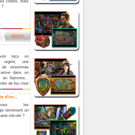
es contes, mais
x ?
More
voir reçu un
 urgent, une
e de renommée
 arrive dans un
 en flammes...
nfer de feu n'est
ut !
x d'un...
rez-vous les
ui terrorisent un
ine viticole ?