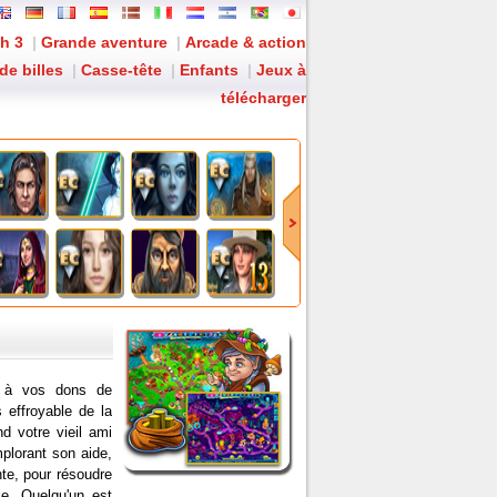
h 3
|
Grande aventure
|
Arcade & action
de billes
|
Casse-tête
|
Enfants
|
Jeux à
télécharger
: La gardien du château vous appelle...
l à vos dons de
 effroyable de la
d votre vieil ami
mplorant son aide,
nte, pour résoudre
lle. Quelqu'un est