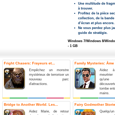
Une multitude de fragm
à trouver.
Profitez de la pièce sec
collection, de la bande
d’écran et plus encore.
Ne vous perdez plus ja
guide de stratégie.
Windows 7/Windows 8/Window
- 1 GB
Fright Chasers: Frayeurs et...
Family Mysteries: Âme C
Empêchez un monstre
Aidez à
mystérieux de terroriser un
meurtrie
nouveau parc
qu'une
d'attractions.
découverte
tombe ent
mains.
Bridge to Another World: Les...
Fairy Godmother Stories
Aidez Marie, de retour
Quelqu'u