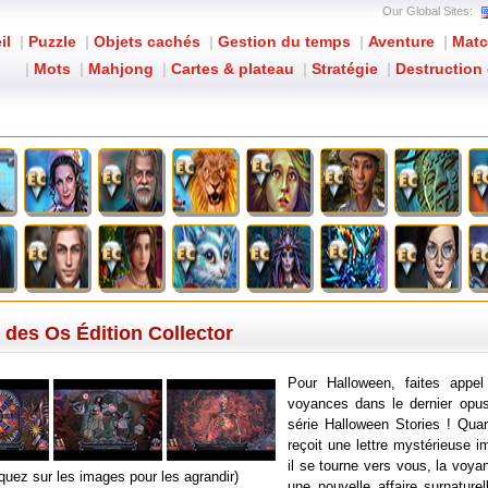
Our Global Sites:
il
|
Puzzle
|
Objets cachés
|
Gestion du temps
|
Aventure
|
Matc
|
Mots
|
Mahjong
|
Cartes & plateau
|
Stratégie
|
Destruction 
Halloween Stories: La Marque des Os Édition Collector
 des Os Édition Collector
Pour Halloween, faites appe
voyances dans le dernier opus
série Halloween Stories ! Quan
reçoit une lettre mystérieuse i
il se tourne vers vous, la voya
iquez sur les images pour les agrandir)
une nouvelle affaire surnature