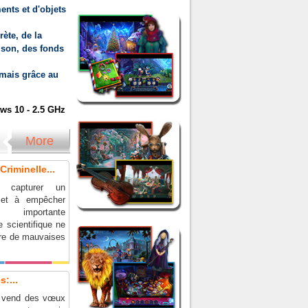
ents et d'objets
rète, de la
 son, des fonds
mais grâce au
s 10 - 2.5 GHz
More
riminelle...
 capturer un
r et à empêcher
 importante
 scientifique ne
re de mauvaises
:...
n vend des vœux