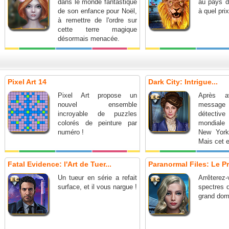
dans le monde fantastique
au pays d
de son enfance pour Noël,
à quel pri
à remettre de l'ordre sur
cette terre magique
désormais menacée.
Pixel Art 14
Dark City: Intrigue...
Pixel Art propose un
Après a
nouvel ensemble
message
incroyable de puzzles
détectiv
colorés de peinture par
mondiale
numéro !
New York
Mais cet e
que le déb
Fatal Evidence: l'Art de Tuer...
Paranormal Files: Le Pri
Un tueur en série a refait
Arrête
surface, et il vous nargue !
spectres q
grand doma