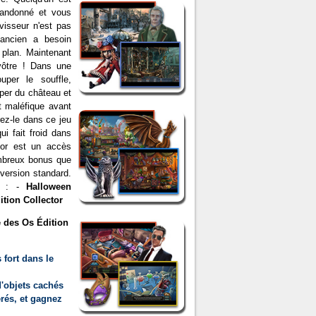
bandonné et vous
avisseur n'est pas
 ancien a besoin
plan. Maintenant
vôtre ! Dans une
uper le souffle,
per du château et
it maléfique avant
rez-le dans ce jeu
ui fait froid dans
tor est un accès
ombreux bonus que
version standard.
or : -
Halloween
ition Collector
 des Os Édition
 fort dans le
'objets cachés
érés, et gagnez