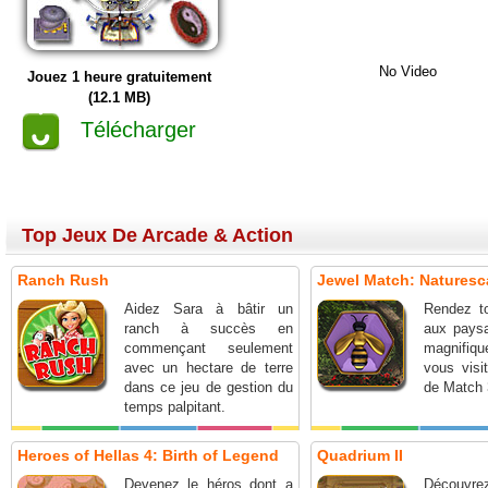
No Video
Jouez 1 heure gratuitement
(12.1 MB)
Télécharger
Top Jeux De Arcade & Action
Ranch Rush
Jewel Match: Natures
Aidez Sara à bâtir un
Rendez to
ranch à succès en
aux pays
commençant seulement
magnifiq
avec un hectare de terre
vous visi
dans ce jeu de gestion du
de Match 
temps palpitant.
Heroes of Hellas 4: Birth of Legend
Quadrium II
Devenez le héros dont a
Découvre