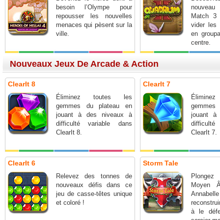
besoin l’Olympe pour
nouvea
repousser les nouvelles
Match 3
menaces qui pèsent sur la
vider les
ville.
en groupa
centre.
Nouveaux Jeux De Arcade & Action
ClearIt 8
ClearIt 7
Éliminez toutes les
Élimine
gemmes du plateau en
gemmes 
jouant à des niveaux à
jouant à
difficulté variable dans
difficult
ClearIt 8.
ClearIt 7.
ClearIt 6
Storm Tale
Relevez des tonnes de
Plonge
nouveaux défis dans ce
Moyen Â
jeu de casse-têtes unique
Annabel
et coloré !
reconstrui
à le déf