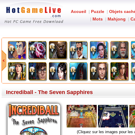
Accueil
|
Puzzle
|
Objets cach
|
Mots
|
Mahjong
|
Ca
Incrediball - The Seven Sapphires
(Cliquez sur les images pour les 