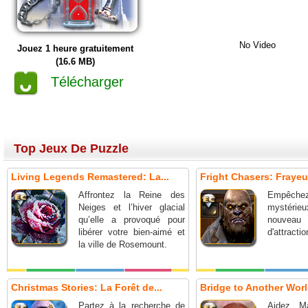
No Video
Jouez 1 heure gratuitement
(16.6 MB)
Télécharger
Top Jeux De Puzzle
Living Legends Remastered: La...
Fright Chasers: Frayeur
Affrontez la Reine des
Empêche
Neiges et l’hiver glacial
mystérieux
qu’elle a provoqué pour
nouv
libérer votre bien-aimé et
d'attractio
la ville de Rosemount.
Christmas Stories: La Forêt de...
Bridge to Another World
Partez à la recherche de
Aidez Ma