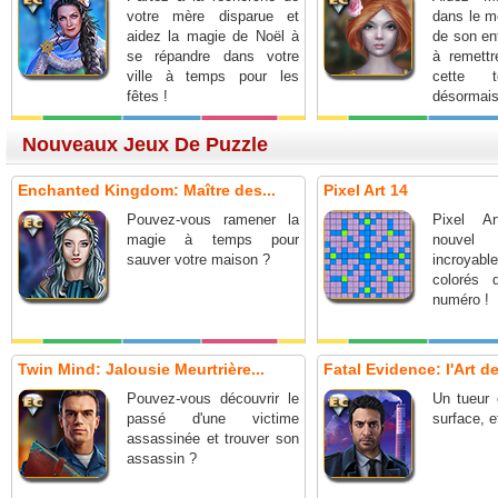
votre mère disparue et
dans le m
aidez la magie de Noël à
de son en
se répandre dans votre
à remettr
ville à temps pour les
cette t
fêtes !
désormai
Nouveaux Jeux De Puzzle
Enchanted Kingdom: Maître des...
Pixel Art 14
Pouvez-vous ramener la
Pixel A
magie à temps pour
nouve
sauver votre maison ?
incroya
colorés 
numéro !
Twin Mind: Jalousie Meurtrière...
Fatal Evidence: l'Art de
Pouvez-vous découvrir le
Un tueur 
passé d'une victime
surface, e
assassinée et trouver son
assassin ?