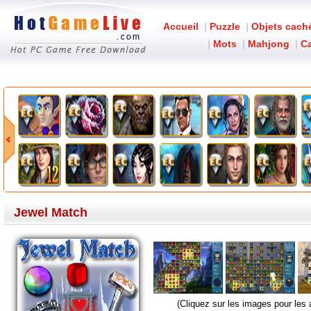
Accueil
|
Puzzle
|
Objets cach
|
Mots
|
Mahjong
|
Ca
Jewel Match
(Cliquez sur les images pour les 