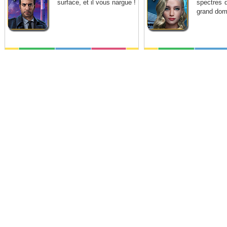
surface, et il vous nargue !
spectres q
grand doma