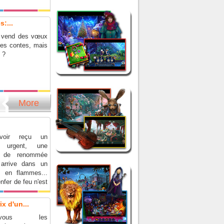
:...
n vend des vœux
es contes, mais
x ?
More
voir reçu un
 urgent, une
e de renommée
 arrive dans un
 en flammes...
nfer de feu n'est
ut !
x d'un...
rez-vous les