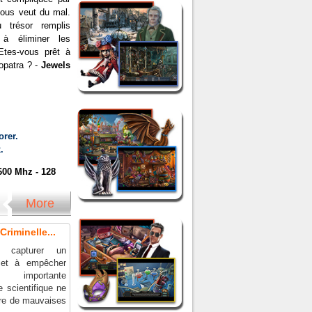
vous veut du mal.
u trésor remplis
 à éliminer les
Etes-vous prêt à
eopatra ? -
Jewels
rer.
.
600 Mhz - 128
More
riminelle...
 capturer un
r et à empêcher
 importante
 scientifique ne
re de mauvaises