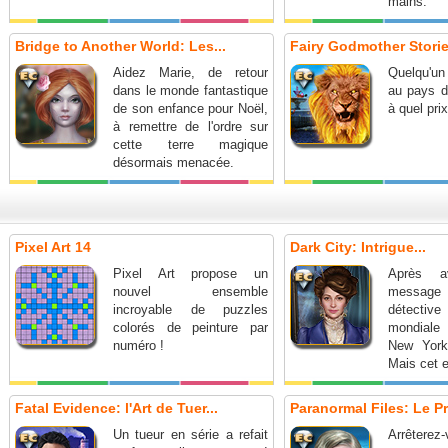
mains.
Bridge to Another World: Les...
Fairy Godmother Stories
Aidez Marie, de retour
Quelqu'u
dans le monde fantastique
au pays d
de son enfance pour Noël,
à quel pri
à remettre de l'ordre sur
cette terre magique
désormais menacée.
Pixel Art 14
Dark City: Intrigue...
Pixel Art propose un
Après a
nouvel ensemble
message
incroyable de puzzles
détectiv
colorés de peinture par
mondiale
numéro !
New York
Mais cet e
que le déb
Fatal Evidence: l'Art de Tuer...
Paranormal Files: Le Pri
Un tueur en série a refait
Arrête