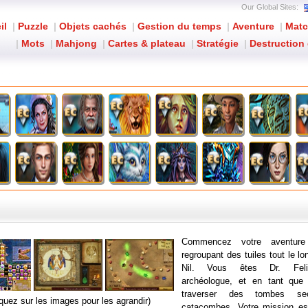
Our Global Sites:
il
|
Puzzle
|
Objets cachés
|
Gestion du temps
|
Aventure
|
Matc
|
Mots
|
Mahjong
|
Cartes & plateau
|
Stratégie
|
Destruction 
Jewels of Cleopatra
: D
Commencez votre aventure
regroupant des tuiles tout le lo
Nil. Vous êtes Dr. Felic
archéologue, et en tant que
traverser des tombes se
iquez sur les images pour les agrandir)
catacombes. Votre mission es