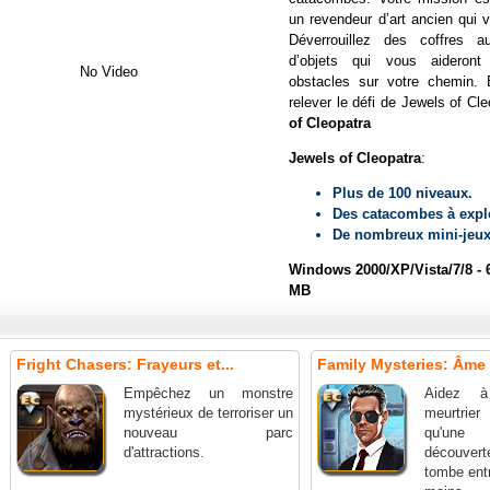
un revendeur d’art ancien qui 
Déverrouillez des coffres a
d’objets qui vous aideront
No Video
obstacles sur votre chemin. 
relever le défi de Jewels of Cl
of Cleopatra
Jewels of Cleopatra
:
Plus de 100 niveaux.
Des catacombes à explo
De nombreux mini-jeux
Windows 2000/XP/Vista/7/8 - 
MB
Fright Chasers: Frayeurs et...
Family Mysteries: Âme C
Empêchez un monstre
Aidez à
mystérieux de terroriser un
meurtrie
nouveau parc
qu'une
d'attractions.
découverte
tombe ent