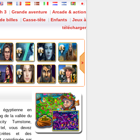
h 3
|
Grande aventure
|
Arcade & action
de billes
|
Casse-tête
|
Enfants
|
Jeux à
télécharger
es tombes et catacombes à rendre fou.
 égyptienne en
ng de la vallée du
ity Turnstone,
 tel, vous devez
crètes et des
t compliquée par