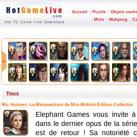
Accueil
|
Puzzle
|
Objets cach
|
Mots
|
Mahjong
|
Ca
Tous
Ms. Holmes: La Mésaventure de Mrs McKirk Édition Collector
Elephant Games vous invite à
dans le dernier opus de la sér
est de retour ! Sa notoriété 