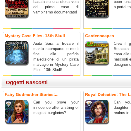
basata su una storia vera
been unc
del primo caso di
a portal t
vampirismo documentato!
Mystery Case Files: 13th Skull
Gardenscapes
Aiuta Sara a trovare il
Crea il g
marito scomparso e metti
Setaccia 
fine alla perfida
casa alla 
maledizione di un pirata
nascosti 
malvagio in Mystery Case
designer d
Files: 13th Skull!
Oggetti Nascosti
Fairy Godmother Stories:...
Royal Detective: The L
Can you prove your
Can you
innocence after a string of
daughter
magical burglaries?
realms in