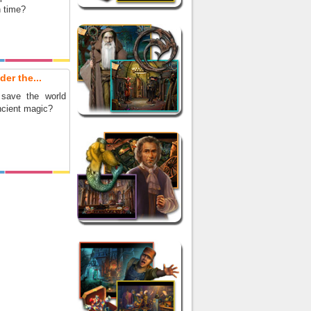
n time?
er the...
save the world
ncient magic?