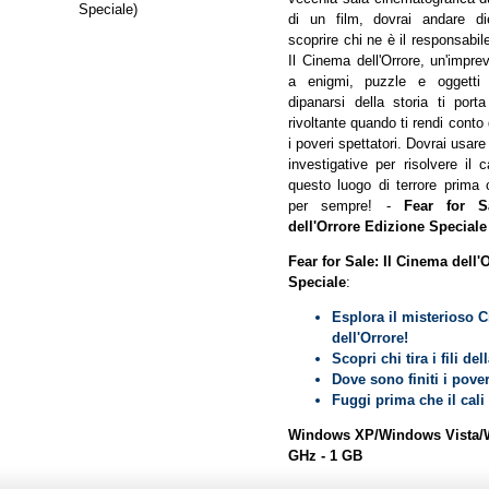
Speciale)
di un film, dovrai andare di
scoprire chi ne è il responsabil
Il Cinema dell'Orrore, un'impre
a enigmi, puzzle e oggetti 
dipanarsi della storia ti por
rivoltante quando ti rendi conto 
i poveri spettatori. Dovrai usare 
investigative per risolvere il
questo luogo di terrore prima c
per sempre! -
Fear for S
dell'Orrore Edizione Speciale
Fear for Sale: Il Cinema dell'
Speciale
:
Esplora il misterioso 
dell'Orrore!
Scopri chi tira i fili del
Dove sono finiti i pover
Fuggi prima che il cali 
Windows XP/Windows Vista/W
GHz - 1 GB