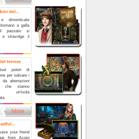
ini del...
e dimenticate
itornano a galla
il passato si
a e stravolge il
del terrore
uoi poteri di
ne per salvare i
i da aberrazioni
he che stanno
ndo un'isola
ta.
More
adful...
ave your friend
pe from Acorn