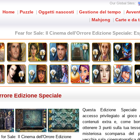
Our Global Sites:
Home
|
Puzzle
|
Oggetti nascosti
|
Gestione del tempo
|
Avven
|
Mahjong
|
Carte e da 
Fear for Sale: Il Cinema dell'Orrore Edizione Speciale
: Es
Orrore Edizione Speciale
Questa Edizione Speciale 
accesso privilegiato al gioco 
contenuti extra e, come bon
ottenere 3 punti sulla tua tess
misteriosa scomparsa del 
 for Sale: Il Cinema dell'Orrore Edizione
vecchia sala cinematografica d