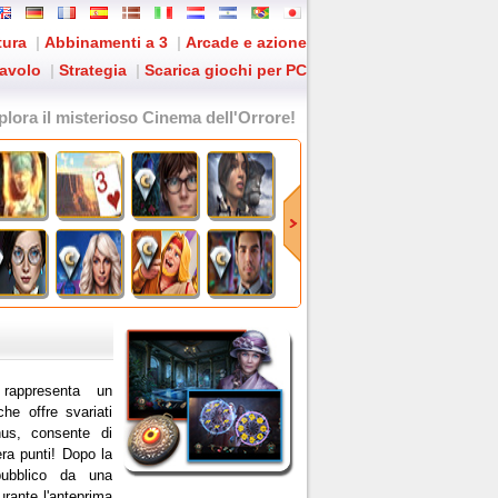
tura
|
Abbinamenti a 3
|
Arcade e azione
tavolo
|
Strategia
|
Scarica giochi per PC
plora il misterioso Cinema dell'Orrore!
rappresenta un
che offre svariati
us, consente di
era punti! Dopo la
pubblico da una
urante l'anteprima