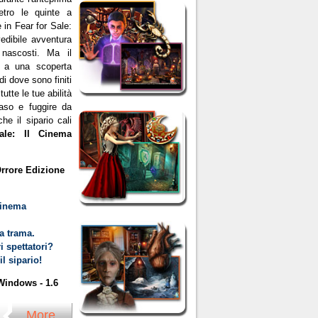
etro le quinte a
e in Fear for Sale:
vedibile avventura
nascosti. Ma il
ta a una scoperta
di dove sono finiti
tutte le tue abilità
 caso e fuggire da
he il sipario cali
ale: Il Cinema
Orrore Edizione
Cinema
la trama.
i spettatori?
il sipario!
indows - 1.6
More