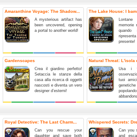
Amaranthine Voyage: The Shadow...
The Lake House: I bamb
A mysterious artifact has
Lontane 
been uncovered, opening
memorie r
a portal to another world!
quando 
ripresent
presente!
Gardenscapes
Natural Threat: L'isola 
Crea il giardino perfetto!
Usa i t
Setaccia le stanze della
osservazio
casa alla ricerca di oggetti
tuoi amic
nascosti e diventa un vero
genetic
designer d’esterni!
popola
abbandona
Royal Detective: The Last Charm...
Whispered Secrets: Dre
Can you rescue your
Can you s
daughter and save both
and esca