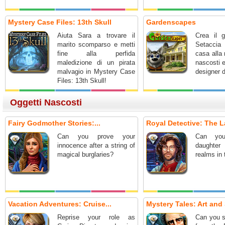
Mystery Case Files: 13th Skull
Gardenscapes
Aiuta Sara a trovare il
Crea il g
marito scomparso e metti
Setaccia 
fine alla perfida
casa alla 
maledizione di un pirata
nascosti 
malvagio in Mystery Case
designer d
Files: 13th Skull!
Oggetti Nascosti
Fairy Godmother Stories:...
Royal Detective: The L
Can you prove your
Can you
innocence after a string of
daughter
magical burglaries?
realms in
Vacation Adventures: Cruise...
Mystery Tales: Art and 
Reprise your role as
Can you s