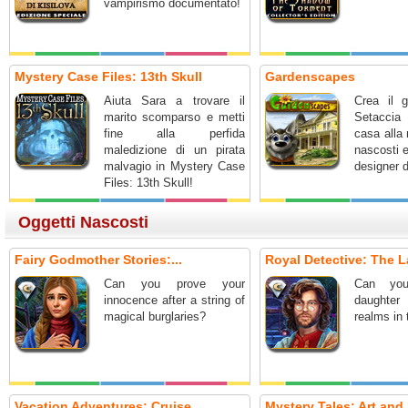
vampirismo documentato!
Mystery Case Files: 13th Skull
Gardenscapes
Aiuta Sara a trovare il
Crea il g
marito scomparso e metti
Setaccia 
fine alla perfida
casa alla 
maledizione di un pirata
nascosti 
malvagio in Mystery Case
designer d
Files: 13th Skull!
Oggetti Nascosti
Fairy Godmother Stories:...
Royal Detective: The L
Can you prove your
Can you
innocence after a string of
daughter
magical burglaries?
realms in
Vacation Adventures: Cruise...
Mystery Tales: Art and 