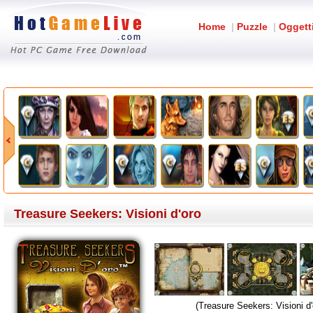
Home
|
Puzzle
|
Oggett
Treasure Seekers: Visioni d'oro
(Treasure Seekers: Visioni d'