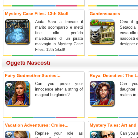
Mystery Case Files: 13th Skull
Gardenscapes
Aiuta Sara a trovare il
Crea il g
marito scomparso e metti
Setaccia 
fine alla perfida
casa alla 
maledizione di un pirata
nascosti 
malvagio in Mystery Case
designer d
Files: 13th Skull!
Oggetti Nascosti
Fairy Godmother Stories:...
Royal Detective: The L
Can you prove your
Can you
innocence after a string of
daughter
magical burglaries?
realms in
Vacation Adventures: Cruise...
Mystery Tales: Art and 
Reprise your role as
Can you s